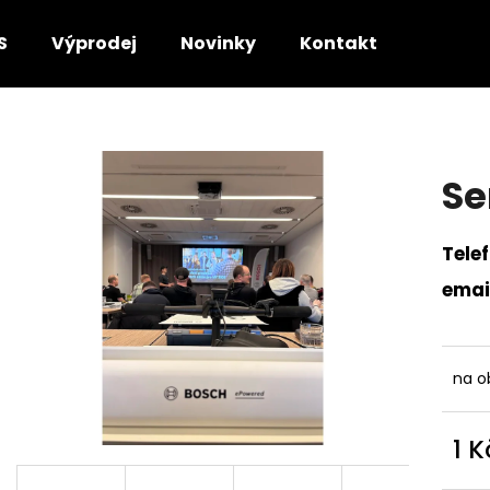
S
Výprodej
Novinky
Kontakt
Co potřebujete najít?
Se
HLEDAT
Tele
emai
Doporučujeme
na o
1 K
Měr