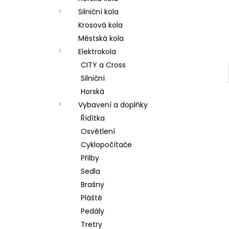
ISAAC BOSON 105 DI2
l
Silniční kola
99 990 Kč
Krosová kola
Městská kola
Elektrokola
CITY a Cross
Silniční
Horská
Vybavení a doplňky
Řídítka
Osvětlení
Cyklopočítače
Přilby
Sedla
Brašny
Pláště
Pedály
Tretry