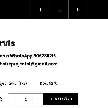
Hledat
Přihlášení
Nákupní
košík
rvis
fon a WhatsApp:606288215
l:bikeprojectol@gmail.com
bjednávku
(1 ks)
Kód:
5276
Následující
č
DO KOŠÍKU
ná