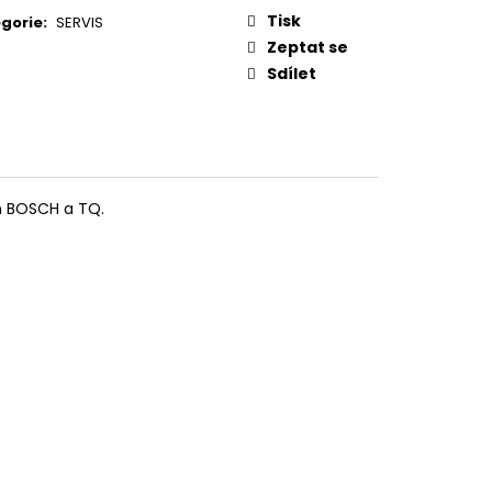
:
3 BOSCH
Tisk
gorie
:
SERVIS
Zeptat se
Sdílet
m BOSCH a TQ.