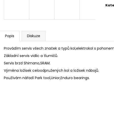
cena
TREK ION 50 R/FLARE R METRO SET
APACHE MATTA 
Kate
1 090 Kč
37 490 Kč
Popis
Diskuze
Provádím servis všech značek a typů kol,elektrokol s pohone
Základní servis vidlic a tlumičů.
Servis brzd Shimano,SRAM.
Výměna ložisek celoodpružených kol a ložisek nábojů.
Používám nářadí Park tool,Unior,Enduro bearings.