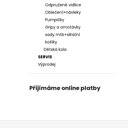
Odpružené vidlice
Oblečení+návleky
Pumpičky
Gripy a omotávky
sady mtb+silniční
košíky
Dětská kola
SERVIS
Výprodej
Přijímáme online platby
Z