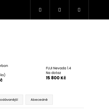
Hledat
Přihlášení
Nákupní
košík
arbon
FUJI Nevada 1.4
Na dotaz
 ks)
15 800 Kč
Kč
Následující
rodávanější
Abecedně