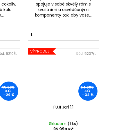
 cokoliv,
spojuje v sobě skvělý rám s
é kolo
kvalitními a osvědčenými
...
komponenty tak, aby vaše...
L
VÝPRODEJ
ód:
5210/L
Kód:
5207/L
45 990
54 990
KČ
KČ
–29 %
–34 %
FUJI Jari 1.1
Skladem
(1 ks)
35 990 Kč