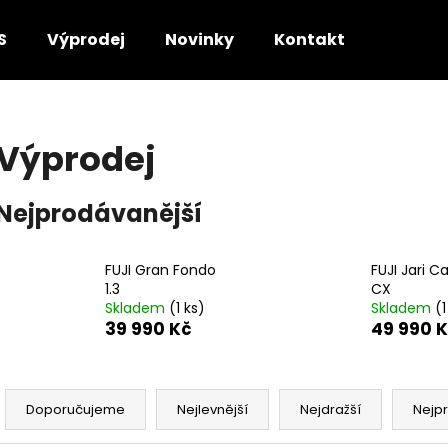
S
Výprodej
Novinky
Kontakt
Co potřebujete najít?
Výprodej
HLEDAT
Nejprodávanější
Doporučujeme
FUJI Gran Fondo
FUJI Jari C
1.3
CX
Skladem
(1 ks)
Skladem
(1
39 990 Kč
49 990 
Ř
a
Doporučujeme
Nejlevnější
Nejdražší
Nejp
z