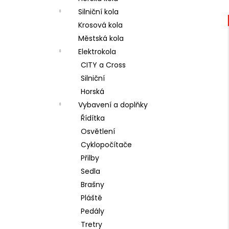
ISAAC BOSON 105 DI2
l
Silniční kola
99 990 Kč
Krosová kola
Městská kola
Elektrokola
CITY a Cross
Silniční
Horská
Vybavení a doplňky
Řídítka
Osvětlení
Cyklopočítače
Přilby
Sedla
Brašny
Pláště
Pedály
Tretry