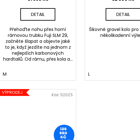
DETAIL
DETAIL
Přehoďte nohu přes horní
Šikovné gravel kolo pro
rámovou trubku Fuji SLM 29,
několikadenní výle
začněte šlapat a objevte jaké
to je, když jezdíte na jednom z
nejlepších karbonových
hardtailů. Od rámu, přes kola a...
M
L
VÝPRODEJ
Kód:
5201/S
139
990
KČ