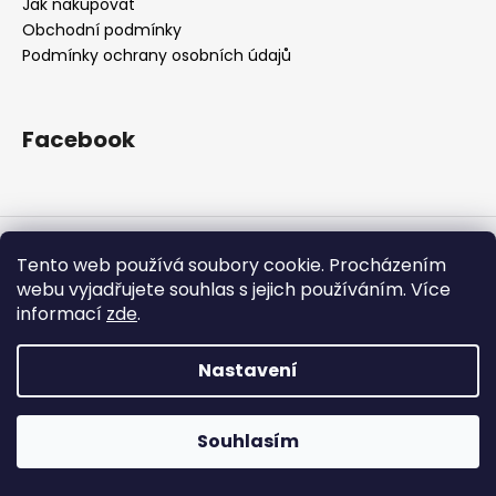
Jak nakupovat
a
Obchodní podmínky
j
Podmínky ochrany osobních údajů
í
t
Facebook
?
Vytvořil Shoptet
HLEDAT
Tento web používá soubory cookie. Procházením
Copyright 2026
OTOSPORT
. Všechna práva vyhrazena.
webu vyjadřujete souhlas s jejich používáním. Více
informací
zde
.
D
Nastavení
o
p
o
Souhlasím
r
u